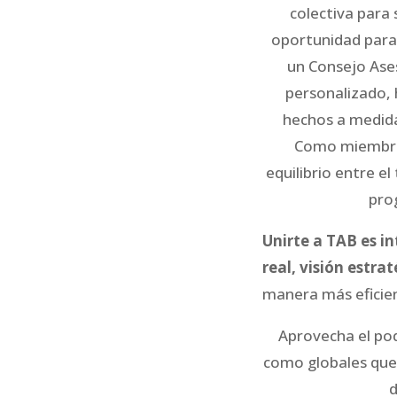
colectiva para 
oportunidad para
un Consejo Ase
personalizado,
hechos a medida 
Como miembro 
equilibrio entre el
prog
Unirte a TAB es i
real, visión estr
manera más eficien
Aprovecha el pod
como globales que