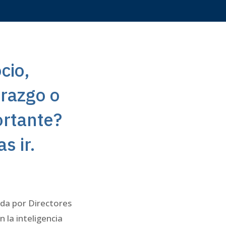
cio,
erazgo o
ortante?
s ir.
da por Directores
 la inteligencia