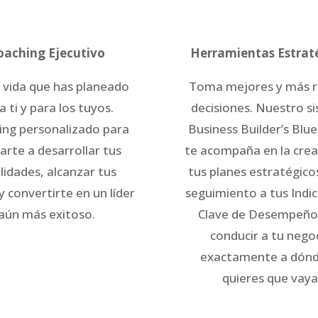
oaching Ejecutivo
Herramientas Estrat
a vida que has planeado
Toma mejores y más r
a ti y para los tuyos.
decisiones. Nuestro s
ing personalizado para
Business Builder’s Blu
arte a desarrollar tus
te acompaña en la crea
lidades, alcanzar tus
tus planes estratégicos
 convertirte en un líder
seguimiento a tus Indi
aún más exitoso.
Clave de Desempeño
conducir a tu nego
exactamente a dónd
quieres que vaya