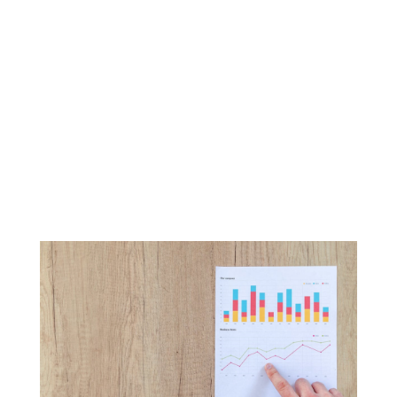
Qué Datos
Aprovechar para
una Estrategia
Empresarial Exitosa