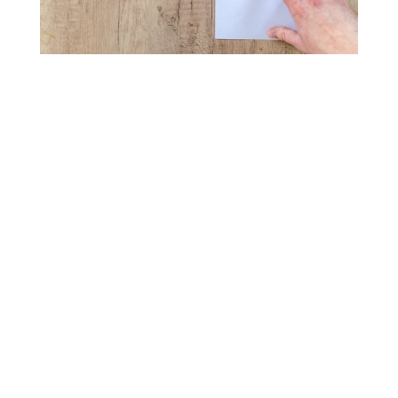
El reto al que se enfrentan hoy en día los
propietarios de empresas y los CEOs no es la
falta de datos que ayuden en los procesos
clave de toma de decisiones. Por el
contrario, parece prácticamente imposible
ordenar montañas de información para
encontrar los aspectos relacionados con las
operaciones empresariales, el servicio al
cliente y las funciones relacionadas.
Aquí es donde entra en juego el análisis de
datos. Mediante un análisis minucioso de los
datos en bruto recogidos de diversas